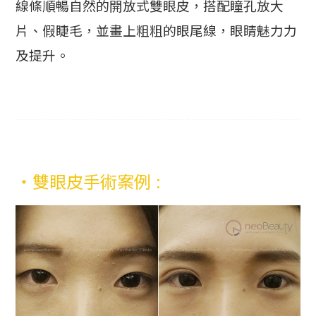
線條順暢自然的開放式雙眼皮，搭配瞳孔放大
片、假睫毛，並畫上粗粗的眼尾線，眼睛魅力力
及提升。
・雙眼皮手術案例 :